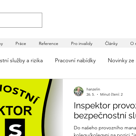
by
Práce
Reference
Pro invalidy
Články
O 
ní služby a rizika
Pracovní nabídky
Novinky ze 
ečnosti
Tématické diskuze
Novinky a reference
hanzelin
26. 5.
Minut čtení: 2
Inspektor provo
bezpečnostní s
Do našeho provozního mana
kolegu/kolegyni na pozici "