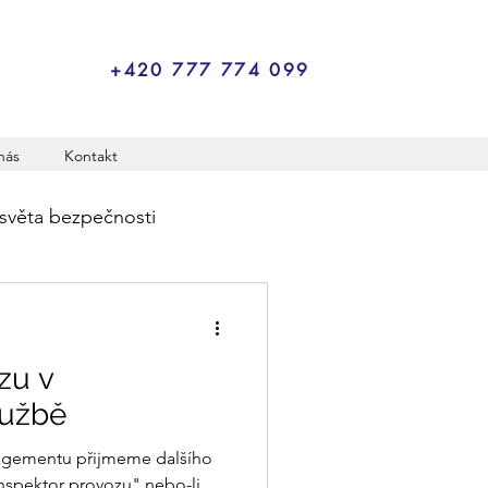
+420 777 774 099
nás
Kontakt
světa bezpečnosti
zu v
lužbě
gementu přijmeme dalšího
inspektor provozu" nebo-li