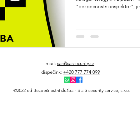
"bezpečnostní inspektor", ji
"bezpečnostní manažer".
mail:
sas@sassecurity.cz
dispečink:
+420 777 774 099
©2022 od Bezpečnostní služba - S a S security service, s.r.o.